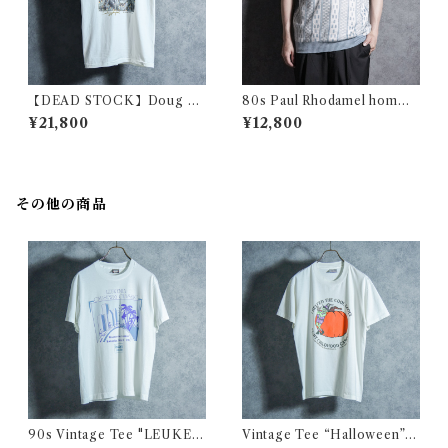
【DEAD STOCK】Doug Au
80s Paul Rhodamel homme
ld Trick Art Print Tee ダ
s Summer Knit Polo Made i
¥21,800
¥12,800
グ・オールド トリックアート
n France ポール・ロダメネル
プリント Tシャツ ジャックニ
オム サマーニット ポロシャツ
コルソン
フランス製
その他の商品
90s Vintage Tee "LEUKEM
Vintage Tee “Halloween” O