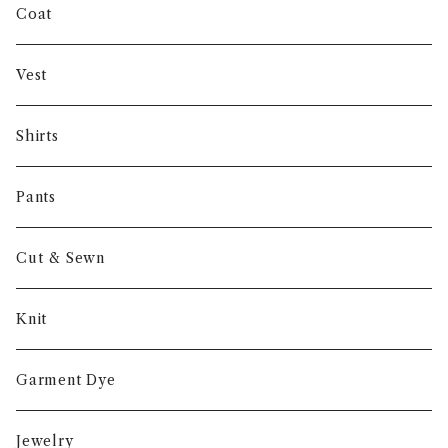
INVERTERE
Coat
Gambert
Vest
NORIEI
Shirts
Other
Pants
Cut & Sewn
Knit
Garment Dye
Jewelry