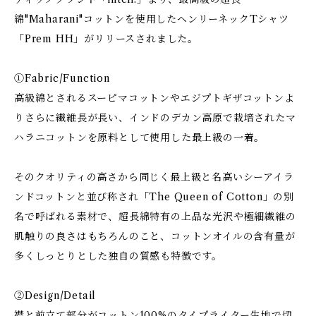
綿"Maharani"コットンを使用したヘンリーネックTシャツ
「Prem HH」がリリースされました。
①Fabric/Function
高級綿とされるスーピマコットンやエジプトギザコットンよ
りさらに繊維長が長い、インドのデカン高原で栽培されたマ
ハラニコットンを原料として使用した最上級の一着。
そのクオリティの高さから同じく最上級と名高いシーアイラ
ンドコットンと並び称され「The Queen of Cotton」の別
名で呼ばれる素材で、超長綿特有の上品な光沢や極細繊維の
肌触りの良さはもちろんのこと、コットンオイルの含有量が
多くしっとりとした独自の質感も特徴です。
②Design/Detail
襟と前立て部分がコットン100%のタイプライター生地で切