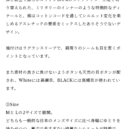
り替えられた、ミリタリーのインナーのような特徴的なディ
テールと、裾はコットンコードを通してシルエット変化を楽
しめるアスレチックの要素をミックスしたありそうでないデ
ザイン。
袖付けはラグランスリーブで、肩周りのシームも目を惹くポ
イントとなっています。
また素材の良さに負けないようボタンも天然の貝ボタンが配
され、Whiteには高瀬貝、BLACKには黒蝶貝が使われてい
ます。
③Size
Mと Lの2サイズで展開。
どちらも一般的な日本のメンズサイズに比べ身幅にゆとりを
持たせつつ、着丈は長すぎない綺麗なシルエットが特徴で、