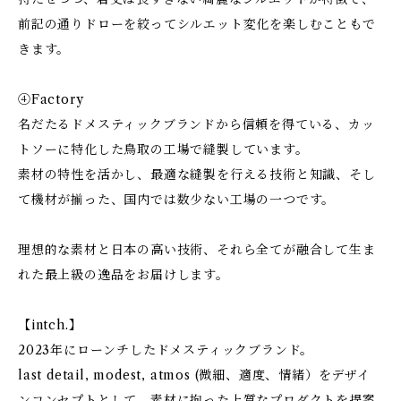
前記の通りドローを絞ってシルエット変化を楽しむこともで
きます。
④Factory
名だたるドメスティックブランドから信頼を得ている、カッ
トソーに特化した鳥取の工場で縫製しています。
素材の特性を活かし、最適な縫製を行える技術と知識、そし
て機材が揃った、国内では数少ない工場の一つです。
理想的な素材と日本の高い技術、それら全てが融合して生ま
れた最上級の逸品をお届けします。
【intch.】
2023年にローンチしたドメスティックブランド。
last detail, modest, atmos (微細、適度、情緒）をデザイ
ンコンセプトとして、素材に拘った上質なプロダクトを提案