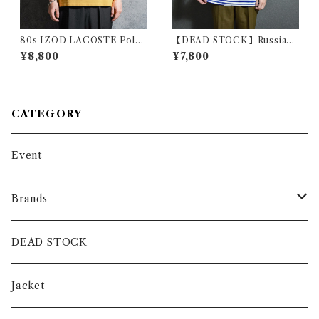
80s IZOD LACOSTE Polo
【DEAD STOCK】Russian
Shirts Yellow Made in USA
Army Border Short Sleeve
¥8,800
¥7,800
アイゾッド ラコステ ポロシャ
T-shirts ロシア軍 ボーダー T
ツ イエロー アメリカ製
シャツ ブルー
CATEGORY
Event
Brands
intch.
DEAD STOCK
SHUREN
Jacket