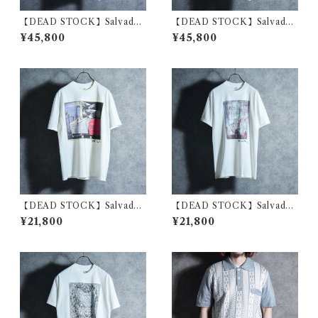
【DEAD STOCK】Salvador
【DEAD STOCK】Salvador
Dali Malti Print T-Shirts サ
Dali Malti Print T-Shirts サ
¥45,800
¥45,800
ルバドール・ダリ マルチプリ
ルバドール・ダリ マルチプリ
ント Tシャツ 01
ント Tシャツ 02
【DEAD STOCK】Salvador
【DEAD STOCK】Salvador
Dali Print T-Shirts “Still Lif
Dali Print T-Shirts “The Di
¥21,800
¥21,800
e – Fast Moving” サバドー
scovery of America by Ch
ル・ダリ プリント Tシャツ
ristopher Columbus” サバ
“素早く動いている静物”
ドール・ダリ プリント Tシャ
ツ コロンブスによるアメリカ
の発見