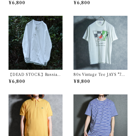
IA" SCREEN STARS ヴィン
nietaヴィンテージ Tシャツ ハ
¥6,800
¥6,800
テージ Tシャツ スクリーンス
ロウィン オニータ 115
ターズ 108
【DEAD STOCK】Russian
80s Vintage Tee JAYS "7U
Military Sleeping Shirts He
P COOL SPOT" ヴィンテー
¥6,800
¥8,800
nryneck ロシア軍 スリーピン
ジ Tシャツ クールスポット
グシャツ ヘンリーネック ホワ
イト