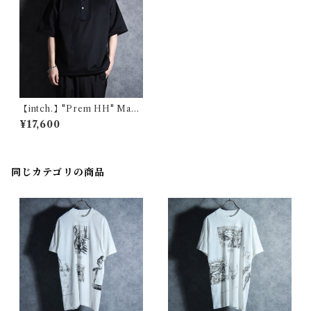
【intch.】"Prem HH" Maha
rani Cotton Henrry-neck T
¥17,600
-Shirts Black インチ "プレム
エイチエイチ" マハラニ コッ
トン ヘンリーネック Tシャツ
ブラック
同じカテゴリの商品