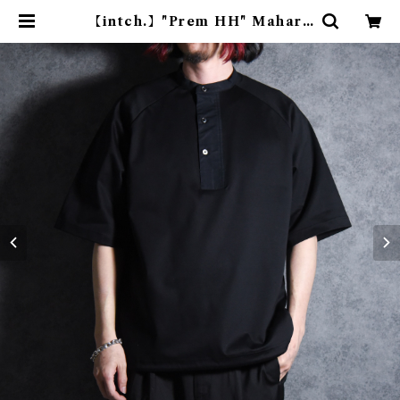
【intch.】"Prem HH" Mahara
ni Cotton Henrry-neck T-Shi
rts Black インチ "プレム エイチ
エイチ" マハラニ コットン ヘンリ
ーネック Tシャツ ブラック | mark
& collars (マークアンドカラーズ)