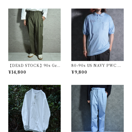
ク
レッド アメリカ製
【DEAD STOCK】90s Ger
80-90s US NAVY PWC PU
man Army Moleskin Pants
BLIC WORKS CENTER an
¥14,800
¥9,800
ドイツ軍 モールスキン カーゴ
vil Polo Shirts アメリカ 海軍
パンツ オリーブ
ポロシャツ サックス アメリカ
製