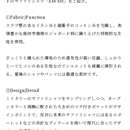
ドのサファリシャツ「Ete SH」をご紹介。
①Fabric/Function
スラブ感のあるリネン糸と細番手のコットン糸を交織し、表
情豊かな幾何学模様のジャガード柄に織り上げた特徴的な生
地を使用。
ざっくりと織られた薄地のため通気性が高い反面、しっかり
とハリとコシのある生地なのでシルエットも綺麗に保形され
る、夏場のシャツやパンツには最適な素材です。
②Design/Detail
ミリタリーのサファリシャツをサンプリングしつつ、オープ
ンカラーと両胸に配された大きめのマチ付きポケットがデザ
インポイントで、反対に本来のサファリシャツにはあるエポ
ーレットなどの余計なディテールを削いで現代に合ったデザ