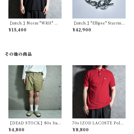
【intch.】Norm "WRH" Me
【intch.】"Ellipse" Starring
rino Wool Raglan Sleeve T-
Silver Chain Bracelet / イン
¥15,400
¥42,900
shirts Black インチ "ノルム
チ エリプス スターリングシル
ダブルアールエイチ" メリノウ
バー チェーン ブレスレット
ール ラグランスリーブ Tシャ
ツ ブラック
その他の商品
【DEAD STOCK】80s Itali
70s IZOD LACOSTE Polo
an Army Short Pants イタリ
Shirts Red Made in USA ア
¥4,800
¥8,800
ア軍 ショートパンツ ツータッ
イゾッド ラコステ ポロシャツ