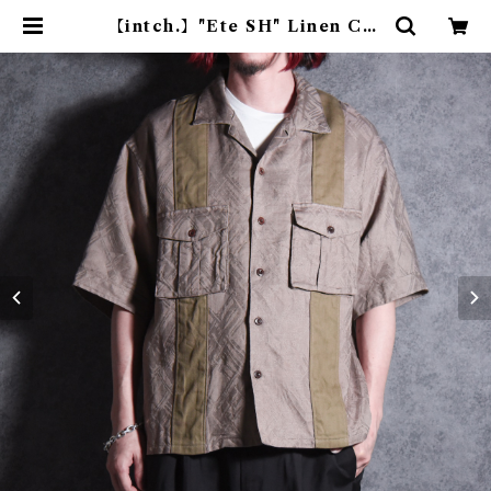
【intch.】"Ete SH" Linen Cot
ton Jacquard Safari Shirts B
eige インチ "エテ エスエイチ" リ
ネン コットン ジャガード サファリ
シャツ ベージュ | mark & collar
s (マークアンドカラーズ)