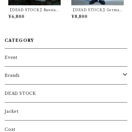
【DEAD STOCK】Russian
【DEAD STOCK】German
Military Sleeping Shirts He
y Army T/C Trousers ドイ
¥6,800
¥8,800
nryneck ロシア軍 スリーピン
ツ軍 コットンポリ ツイル トラ
グシャツ ヘンリーネック ホワ
ウザー ベルト付
イト
CATEGORY
Event
Brands
intch.
DEAD STOCK
SHUREN
Jacket
INVERTERE
Coat