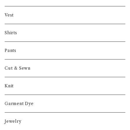
Gambert
Vest
NORIEI
Shirts
Other
Pants
Cut & Sewn
Knit
Garment Dye
Jewelry