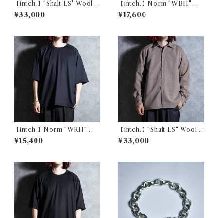
【intch.】"Shalt LS" Wool V
【intch.】Norm "WBH" Me
oile Regular Collar Shirts
rino Wool Raglan Sleeve T-
¥33,000
¥17,600
Navy インチ "シャルツ エル
shirts Black インチ "ノルム
エス" ウールボイル レギュラ
ダブルビーエイチ" メリノウー
ーカラー シャツ ネイビー
ル ラグランスリーブ ボーダー
Tシャツ ブラック
【intch.】Norm "WRH" Me
【intch.】"Shalt LS" Wool V
rino Wool Raglan Sleeve T-
oile Regular Collar Shirts
¥15,400
¥33,000
shirts Navy インチ "ノルム
Brown インチ "シャルツ エル
ダブルアールエイチ" メリノウ
エス" ウールボイル レギュラ
ール ラグランスリーブ Tシャ
ーカラー シャツ ブラウン
ツ ネイビー