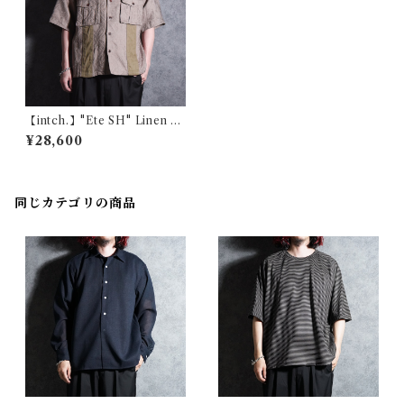
【intch.】"Ete SH" Linen C
otton Jacquard Safari Shirt
¥28,600
s Beige インチ "エテ エスエ
イチ" リネン コットン ジャガ
ード サファリ シャツ ベージュ
同じカテゴリの商品