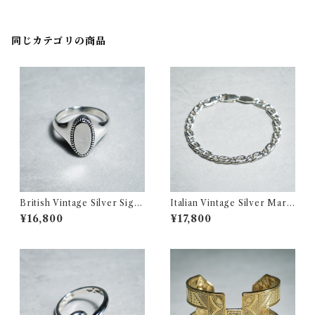
ンク リング 273
同じカテゴリの商品
British Vintage Silver Sign
Italian Vintage Silver Marin
et Ring イギリス ヴィンテー
a Chain Bracelet イタリア
¥16,800
¥17,800
ジ シルバー シグネット リング
ヴィンテージ シルバー マリー
354
ナ チェーン ブレスレット 350