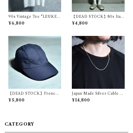
90s Vintage Tee "LEUKEM
【DEAD STOCK】80s Itali
IA" SCREEN STARS ヴィン
an Army Short Pants イタリ
¥6,800
¥4,800
テージ Tシャツ スクリーンス
ア軍 ショートパンツ ツータッ
ターズ 108
ク
【DEAD STOCK】French
Japan Made Silver Cable C
Navy Cap フランス 海軍 キャ
hain Nacklace シルバー ケー
¥5,800
¥14,800
ップ ジェットキャップ
ブル チェーン ネックレス 日本
製 925
CATEGORY