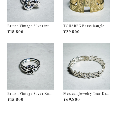
British Vintage Silver interl
TOUAREG Brass Bangleト
ock Ring イギリス ヴィンテ
ゥアレグ ブラス バングル 真鍮
¥18,800
¥29,800
ージ シルバー インターロック
154
リング 357
British Vintage Silver Knot
Mexican Jewelry Tear Dro
Motif Ring イギリス ヴィン
p Bracelet メキシカンジュエ
¥15,800
¥69,800
テージ シルバー ノット モチー
リー ティアドロップ ブレスレ
フ リング 359
ット 318