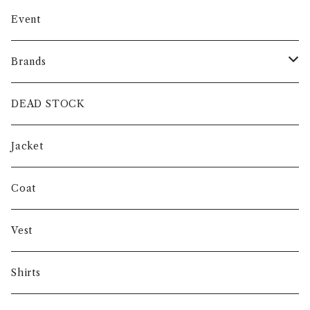
Event
Brands
intch.
DEAD STOCK
SHUREN
Jacket
INVERTERE
Coat
Gambert
Vest
NORIEI
Shirts