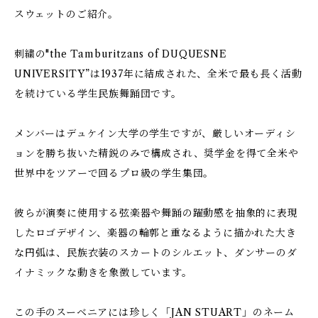
スウェットのご紹介。
刺繍の"the Tamburitzans of DUQUESNE
UNIVERSITY”は1937年に結成された、全米で最も長く活動
を続けている学生民族舞踊団です。
メンバーはデュケイン大学の学生ですが、厳しいオーディシ
ョンを勝ち抜いた精鋭のみで構成され、奨学金を得て全米や
世界中をツアーで回るプロ級の学生集団。
彼らが演奏に使用する弦楽器や舞踊の躍動感を抽象的に表現
したロゴデザイン、楽器の輪郭と重なるように描かれた大き
な円弧は、民族衣装のスカートのシルエット、ダンサーのダ
イナミックな動きを象徴しています。
この手のスーベニアには珍しく「JAN STUART」のネーム