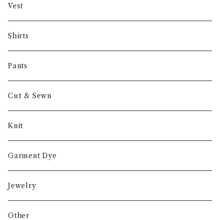
Gambert
Vest
NORIEI
Shirts
Other
Pants
Cut & Sewn
Knit
Garment Dye
Jewelry
Other