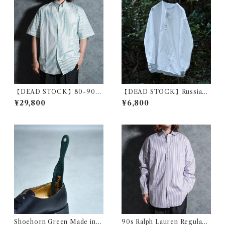
【DEAD STOCK】80-90s
【DEAD STOCK】Russian
Yves Saint Laurent Stripe B
Military Sleeping Shirts He
¥29,800
¥6,800
D Shirts Blue YSL イヴ・サ
nryneck ロシア軍 スリーピン
ンローラン ストライプ ボタン
グシャツ ヘンリーネック ホワ
ダウン シャツ グリーン2
イト
Shoehorn Green Made in U
90s Ralph Lauren Regular