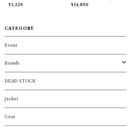
SA シューホーン グリーン
Collar Purple Regular Shirt
¥1,320
¥14,800
s ラルフローレン レギュラー
カラー シャツ パープル
CATEGORY
Event
Brands
intch.
DEAD STOCK
SHUREN
Jacket
INVERTERE
Coat