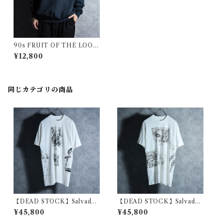
90s FRUIT OF THE LOOM
the Tamburitzans of DUQU
¥12,800
ESNE UNIVERSITY Souve
nir Crew Neck Sweat Mad
e in USA Black フルーツオブ
ザルーム スーベニア クルーネ
同じカテゴリの商品
ック スウェット アメリカ製 ブ
ラック
【DEAD STOCK】Salvador
【DEAD STOCK】Salvador
Dali Malti Print T-Shirts サ
Dali Malti Print T-Shirts サ
¥45,800
¥45,800
ルバドール・ダリ マルチプリ
ルバドール・ダリ マルチプリ