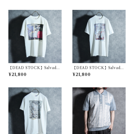
ント Tシャツ 01
ント Tシャツ 02
【DEAD STOCK】Salvador
【DEAD STOCK】Salvador
Dali Print T-Shirts “Still Lif
Dali Print T-Shirts “The Di
¥21,800
¥21,800
e – Fast Moving” サバドー
scovery of America by Ch
ル・ダリ プリント Tシャツ
ristopher Columbus” サバ
“素早く動いている静物”
ドール・ダリ プリント Tシャ
ツ コロンブスによるアメリカ
の発見