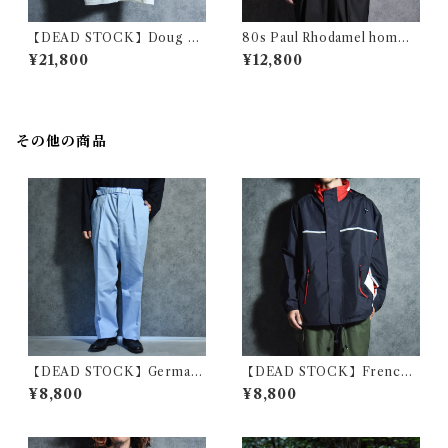
【DEAD STOCK】Doug Au
80s Paul Rhodamel homme
ld Trick Art Print Tee ダ
s Summer Knit Polo Made i
¥21,800
¥12,800
グ・オールド トリックアート
n France ポール・ロダメネル
プリント Tシャツ ジャックニ
オム サマーニット ポロシャツ
コルソン
フランス製
その他の商品
【DEAD STOCK】German
【DEAD STOCK】French
y Army T/C Trousers ドイ
Military Shcool Marin Park
¥8,800
¥8,800
ツ軍 コットンポリ ツイル トラ
a フランス軍 士官学校 マリン
ウザー ベルト付
パーカー