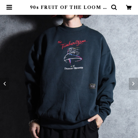
90s FRUIT OF THE LOOM th
e Tamburitzans of DUQUES
NE UNIVERSITY Souvenir C
rew Neck Sweat Made in US
A Black フルーツオブザルーム ス
ーベニア クルーネック スウェット
アメリカ製 ブラック | mark & co
llars (マークアンドカラーズ)