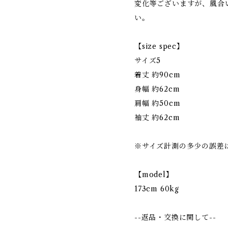
変化等ございますが、風合
い。
【size spec】
サイズ5
着丈 約90cm
身幅 約62cm
肩幅 約50cm
袖丈 約62cm
※サイズ計測の多少の誤差
【model】
173cm 60kg
--返品・交換に関して--