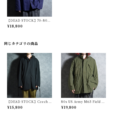
【DEAD STOCK】70-80s
BP Bierbaum-Proenen Ger
¥18,800
man Herringbone Coverall
ユーロワーク ドイツ ヘリンボ
ン カバーオール
同じカテゴリの商品
【DEAD STOCK】Czech A
80s US Army M65 Field Ja
rmy Cotton Snow Camoufl
cket 3rd model アメリカ軍
¥15,800
¥19,800
age Parka チェコ軍 コットン
M65 フィールド ジャケット 1