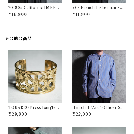
70-80s California IMPERI
90s French Fisherman Sm
AL Harrington jacket Made
ock Shirts Green フレンチ
¥16,800
¥11,800
in USA Swing Top Turquoi
フィッシャーマン スモック グ
se カリフォルニア インペリア
リーン
ル ハリントンジャケット スイ
ングトップ アメリカ製 ターコ
イズ
その他の商品
TOUAREG Brass Bangleト
【intch.】"Arc" Officer Shi
ゥアレグ ブラス バングル 真鍮
rts THOMAS MASON Sax×
¥29,800
¥22,000
157
white ST 2 インチ アーク オ
フィサーシャツ トーマスメイ
ソン サックス×ホワイトストラ
イプ2