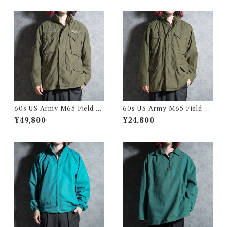
スノーカモ パーカー スモック
981
黒染め
60s US Army M65 Field Ja
60s US Army M65 Field Ja
cket 1st model アメリカ軍 M
cket 2nd model アメリカ軍
¥49,800
¥24,800
65 フィールド ジャケット
M65 フィールド ジャケット 1
967