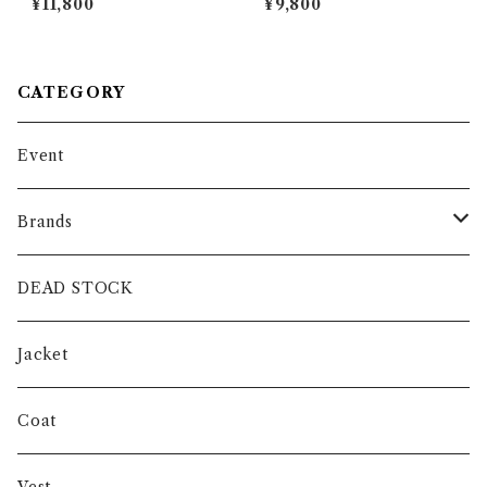
¥11,800
¥9,800
ンダウン シャツ アメリカ製
ants Black スウェーデン軍 ス
ノーカモ パンツ 黒染め リメイ
ク
CATEGORY
Event
Brands
intch.
DEAD STOCK
SHUREN
Jacket
INVERTERE
Coat
Gambert