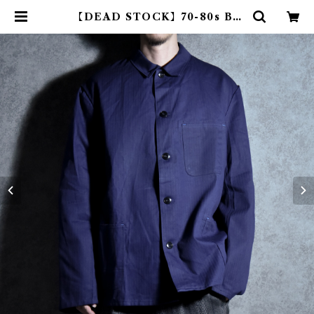
【DEAD STOCK】70-80s BP
Bierbaum-Proenen German
Herringbone Coverall ユーロ
ワーク ドイツ ヘリンボン カバーオ
ール | mark & collars (マークア
ンドカラーズ)