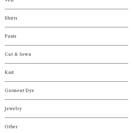
Vest
NORIEI
Shirts
Other
Pants
Cut & Sewn
Knit
Garment Dye
Jewelry
Other