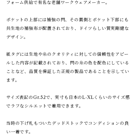
フォーム供給で有名な老舗ワークウェアメーカー。
ポケットの上部には補強の閂、その裏側とポケット下部にも
共生地の補強布が配置されており、ドイツらしい質実剛健な
デザイン。
紙タグには生地や糸のクオリティに対しての信頼性をアピー
ルした内容が記載されており、閂の糸の色を配色にしている
ことなど、品質を保証した正規の製品であることを示してい
ます。
サイズ表記のGr.52で、実寸も日本のL-XLくらいのサイズ感
でラフなシルエットで着用できます。
当時の下げ札もついたデッドストックでコンディションの良
い一着です。