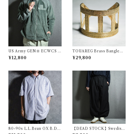
US Army GENⅢ ECWCS P
TOUAREG Brass Bangleト
OLARTEC Fleece Jacket ア
ゥアレグ ブラス バングル 真鍮
¥12,800
¥29,800
メリカ軍 エクワックス ポーラ
156
テック フリース ジャケット フ
ォリッジ
80-90s L.L.Bean OX B.D. S
【DEAD STOCK】Swedish
hirs エルエルビーン 半袖 ボタ
Army Snow Camouflage P