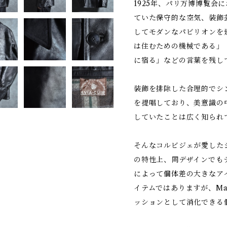
1925年、パリ万博博覧会
ていた保守的な空気、装飾
してモダンなパビリオンを
は住むための機械である」
に宿る」などの言葉を残し
装飾を排除した合理的でシ
を提唱しており、美意識の
していたことは広く知られ
そんなコルビジェが愛した
の特性上、同デザインでも
によって個体差の大きなア
イテムではありますが、Mark
ッションとして消化できる