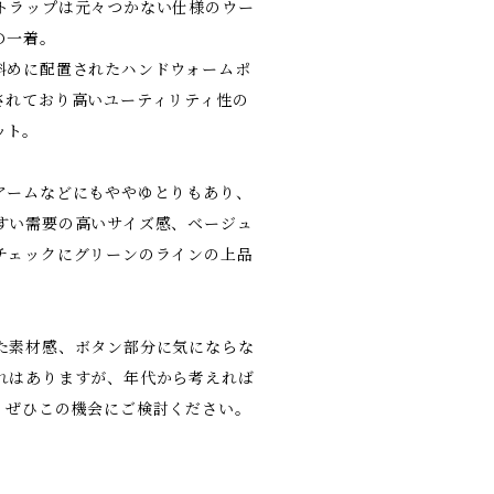
トラップは元々つかない仕様のウー
の一着。
斜めに配置されたハンドウォームポ
されており高いユーティリティ性の
ット。
アームなどにもややゆとりもあり、
すい需要の高いサイズ感、ベージュ
チェックにグリーンのラインの上品
た素材感、ボタン部分に気にならな
れはありますが、年代から考えれば
、ぜひこの機会にご検討ください。