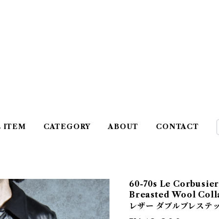
L ITEM
CATEGORY
ABOUT
CONTACT
60-70s Le Corbusie
Breasted Wool Co
レザー ダブルブレステッ