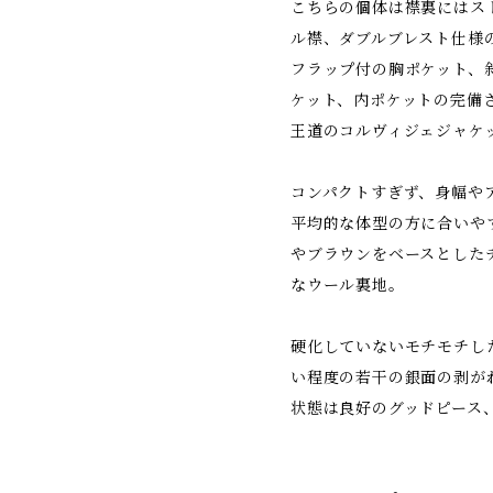
こちらの個体は襟裏にはス
ル襟、ダブルブレスト仕様
フラップ付の胸ポケット、
ケット、内ポケットの完備
王道のコルヴィジェジャケ
コンパクトすぎず、身幅や
平均的な体型の方に合いや
やブラウンをベースとした
なウール裏地。
硬化していないモチモチし
い程度の若干の銀面の剥が
状態は良好のグッドピース