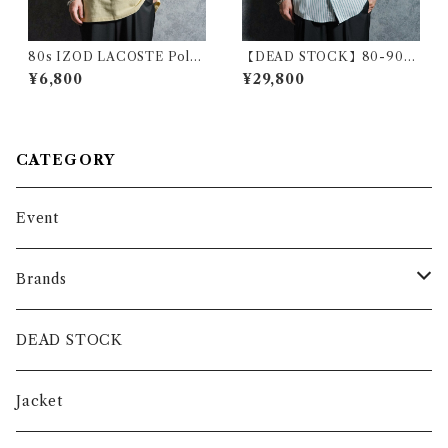
80s IZOD LACOSTE Polo
【DEAD STOCK】80-90s
Shirts Pale Yellow Made in
Yves Saint Laurent Stripe B
¥6,800
¥29,800
USA アイゾッド ラコステ ポ
D Shirts Blue YSL イヴ・サ
ロシャツ ペールイエロー アメ
ンローラン ストライプ ボタン
リカ製
ダウン シャツ グリーン2
CATEGORY
Event
Brands
intch.
DEAD STOCK
SHUREN
Jacket