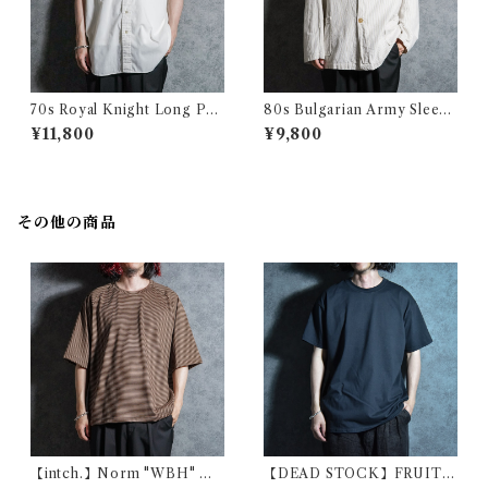
70s Royal Knight Long Poi
80s Bulgarian Army Sleepi
nt Collar Shirts ロイヤルナ
ng Shirts Coverall ブルガリ
¥11,800
¥9,800
イト ロングポイント 半袖 シャ
ア軍 スリーピング シャツ カバ
ツ アメリカ製
ーオール
その他の商品
【intch.】Norm "WBH" Me
【DEAD STOCK】FRUIT