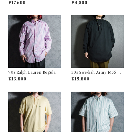
rino Wool Raglan Sleeve T-
OF THE LOOM Euro Mod
¥17,600
¥3,800
shirts Brown インチ "ノルム
el T Shirt Black フルーツオ
ダブルビーエイチ" メリノウー
ブザルーム ユーロ Tシャツ ブ
ル ラグランスリーブ ボーダー
ラック
Tシャツ ブラウン
90s Ralph Lauren Regular
50s Swedish Army M55 Pu
Collar Stripe Dress Shirts
ll Over Shirts スウェーデン
¥13,800
¥15,800
Pink ラルフローレン レギュラ
軍 プルオーバーシャツ グラン
ー カラー ストライプ ドレス
パシャツ 黒染め
シャツ ピンク