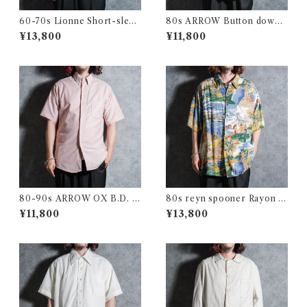
60-70s Lionne Short-sleev
80s ARROW Button down
e Stripe Shirts フランス製 半
Oxford Shirts アロー ボタン
¥13,800
¥11,800
袖 ストライプ シャツ
ダウン オックスフォード シャ
ツ
80-90s ARROW OX B.D. S
80s reyn spooner Rayon Al
hirts アロー オックスフォー
oha Shirts レインスプーナー
¥11,800
¥13,800
ド 半袖 ボタンダウン シャツ
レーヨン アロハシャツ
アメリカ製