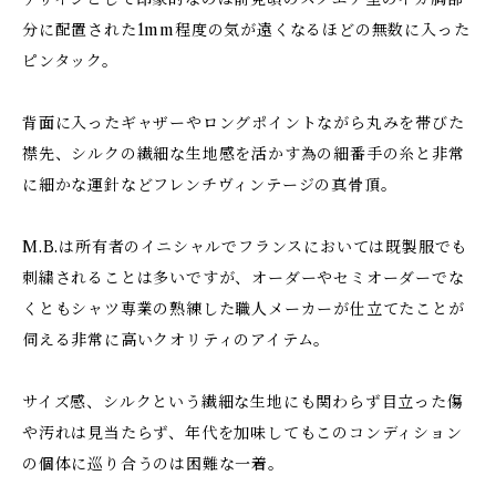
分に配置された1mm程度の気が遠くなるほどの無数に入った
ピンタック。
背面に入ったギャザーやロングポイントながら丸みを帯びた
襟先、シルクの繊細な生地感を活かす為の細番手の糸と非常
に細かな運針などフレンチヴィンテージの真骨頂。
M.B.は所有者のイニシャルでフランスにおいては既製服でも
刺繍されることは多いですが、オーダーやセミオーダーでな
くともシャツ専業の熟練した職人メーカーが仕立てたことが
伺える非常に高いクオリティのアイテム。
サイズ感、シルクという繊細な生地にも関わらず目立った傷
や汚れは見当たらず、年代を加味してもこのコンディション
の個体に巡り合うのは困難な一着。