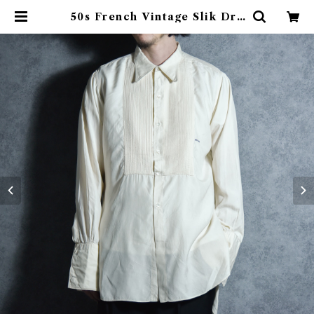
50s French Vintage Slik Dre
ss Shirt Nino PARIS Fontain
e フランス ヴィンテージ シルク ド
レス シャツ パリ フォンテーヌ | m
ark & collars (マークアンドカラ
ーズ)