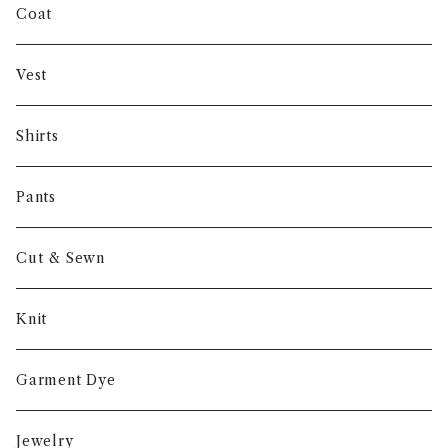
INVERTERE
Coat
Gambert
Vest
NORIEI
Shirts
Other
Pants
Cut & Sewn
Knit
Garment Dye
Jewelry