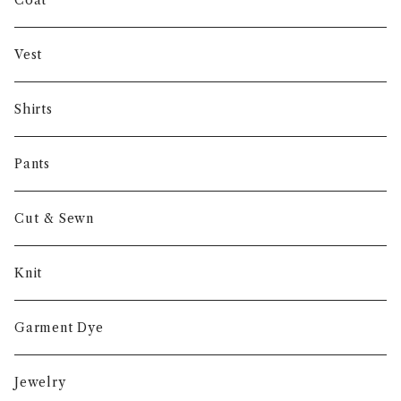
Coat
Gambert
Vest
NORIEI
Shirts
Other
Pants
Cut & Sewn
Knit
Garment Dye
Jewelry