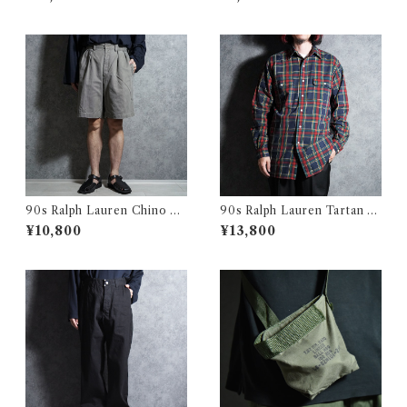
s ラルフローレン レギュラー
T-shirts ロシア軍 ボーダー T
カラー シャツ パープル
シャツ ブルー
90s Ralph Lauren Chino T
90s Ralph Lauren Tartan C
YLER SHORT Pants ラルフ
heck Shirts ラルフローレン
¥10,800
¥13,800
ローレン チノ ショートパンツ
タータンチェック シャツ
214