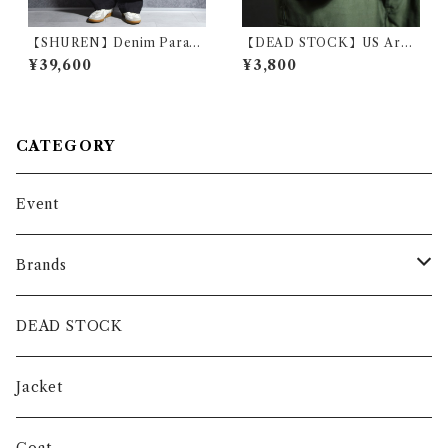
【SHUREN】Denim Parade
【DEAD STOCK】US Arm
Pants Black シュレン デニム
y Cotton Mini Shoulder Ba
¥39,600
¥3,800
パレード パンツ ブラック 261
g アメリカ軍 コットン ミニ シ
05013
ョルダー バッグ
CATEGORY
Event
Brands
intch.
DEAD STOCK
SHUREN
Jacket
INVERTERE