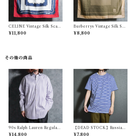
CELINE Vintage Silk Scarf
Burberrys Vintage Silk Sca
Red セリーヌ 大判 シルク ス
rf バーバリー シルクスカーフ
¥11,800
¥8,800
カーフ
ベージュ
その他の商品
90s Ralph Lauren Regular
【DEAD STOCK】Russian
Collar Purple Regular Shirt
Army Border Short Sleeve
¥14,800
¥7,800