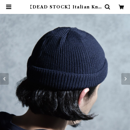
【DEAD STOCK】Italian Knit
Cap イタリア製 ニット ワッチ ニ
ット帽 | mark & collars (マーク
アンドカラーズ)