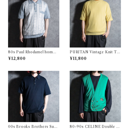
80s Paul Rhodamel homme
PURITAN Vintage Knit T-S
s Summer Knit Polo Made i
hirts Made in USA ピューリ
¥12,800
¥11,800
n France ポール・ロダメネル
タン ヴィンテージ ニット Tシ
オム サマーニット ポロシャツ
ャツ アメリカ製
フランス製
00s Brooks Brothers Supi
80-90s CELINE Double B