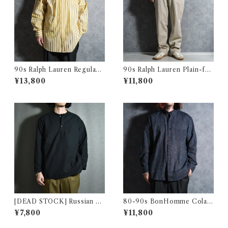
90s Ralph Lauren Regular
90s Ralph Lauren Plain-fro
Collar Check Shirts CURH
nt Chino Trousers PROSP
¥13,800
¥11,800
AM SPORT ラルフローレン
ECT PANTS Beige ラルフロ
レギュラーカラー ストライプ
ーレン プレーン フロント チノ
シャツ
トラウザース ノータック プロ
スペクトパンツ ベージュ
[DEAD STOCK] Russian Mi
80-90s BonHomme Colar
litary Sleeping Shirts Henr
Yarn Shirts ボンオム カラー
¥7,800
¥11,800
yneck ロシア軍 スリーピング
ヤーン カラミ シャツ アメリカ
シャツヘンリーネック 黒染め
製