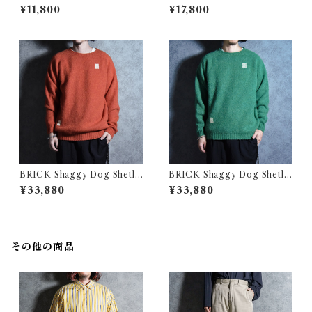
ma Cotton Knit Polo ブルッ
reasted Embroidery Knit V
¥11,800
¥17,800
クスブラザーズ スーピマコッ
est セリーヌ ダブル ブレステ
トン ニット ポロシャツ
ッド エンブロイダリー ニット
ベスト
BRICK Shaggy Dog Shetla
BRICK Shaggy Dog Shetla
nd Wool Knit Sweater Cre
nd Wool Knit Sweater Cre
¥33,880
¥33,880
w Neck FLAME ブリック シ
w Neck EVER GREENブリ
ャギードッグ シェットランド
ック シャギードッグ シェット
ウール ニット セーター フレイ
ランド ウール ニット セーター
ム
エバーグリーン
その他の商品