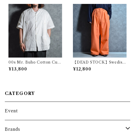
00s Mr. Buho Cotton Cuba
【DEAD STOCK】Swedish
Shirts.ミスターブーホー コッ
Army M40 Snow Camoufla
¥13,800
¥12,800
トン キューバシャツ メキシコ
ge Pants Orange スウェーデ
製
ン軍 スノーカモ パンツ オレン
ジ染め
CATEGORY
Event
Brands