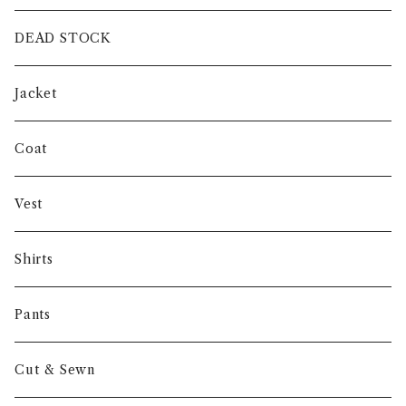
intch.
DEAD STOCK
SHUREN
Jacket
INVERTERE
Coat
Gambert
Vest
NORIEI
Shirts
Other
Pants
Cut & Sewn