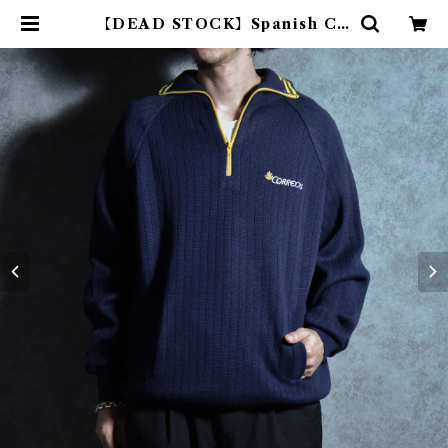
【DEAD STOCK】Spanish CO
RREOS Half-zip Sweater ス
ペイン郵政 ハーフジップ セーター |
mark & collars (マークアンドカ
ラーズ)