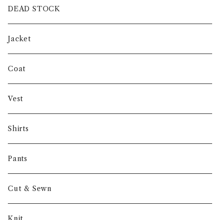
intch.
DEAD STOCK
SHUREN
Jacket
INVERTERE
Coat
Gambert
Vest
NORIEI
Shirts
Other
Pants
Cut & Sewn
Knit