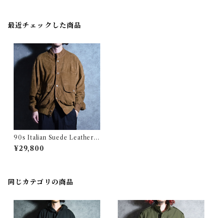
最近チェックした商品
90s Italian Suede Leather J
acket スエード レザー ジャケ
¥29,800
ット 005
同じカテゴリの商品