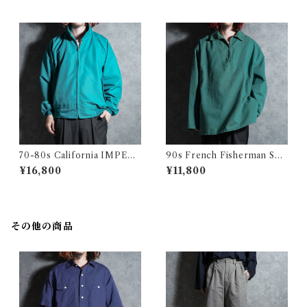
967
70-80s California IMPERI
90s French Fisherman Sm
AL Harrington jacket Made
ock Shirts Green フレンチ
¥16,800
¥11,800
in USA Swing Top Turquoi
フィッシャーマン スモック グ
se カリフォルニア インペリア
リーン
ル ハリントンジャケット スイ
ングトップ アメリカ製 ターコ
イズ
その他の商品