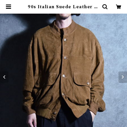
90s Italian Suede Leather Ja
cket スエード レザー ジャケット
005 | mark & collars (マークア
ンドカラーズ)