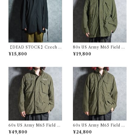
【DEAD STOCK】Czech A
80s US Army M65 Field Ja
rmy Cotton Snow Camoufl
cket 3rd model アメリカ軍
¥15,800
¥19,800
age Parka チェコ軍 コットン
M65 フィールド ジャケット 1
スノーカモ パーカー スモック
981
黒染め
60s US Army M65 Field Ja
60s US Army M65 Field Ja
cket 1st model アメリカ軍 M
cket 2nd model アメリカ軍
¥49,800
¥24,800
65 フィールド ジャケット
M65 フィールド ジャケット 1