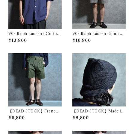
90s Ralph Lauren t Cotton
90s Ralph Lauren Chino T
Linen Typewriter Work Shi
YLER SHORT Pants ラルフ
¥13,800
¥10,800
rts ラルフローレン コットン
ローレン チノ ショートパンツ
リネン タイプライター シャツ
214
【DEAD STOCK】French
【DEAD STOCK】Made in
Army Short Pants フランス
USA Knit Cap BLACK アメ
¥8,800
¥5,800
軍 ショートパンツ
リカ製 ツバ付き ニット キャッ
プ ブラック