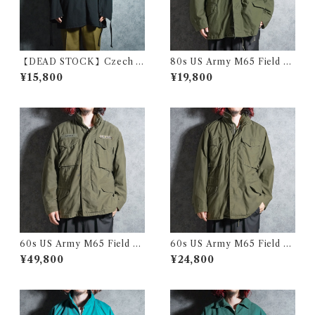
【DEAD STOCK】Czech A
80s US Army M65 Field Ja
rmy Cotton Snow Camoufl
cket 3rd model アメリカ軍
¥15,800
¥19,800
age Parka チェコ軍 コットン
M65 フィールド ジャケット 1
スノーカモ パーカー スモック
981
黒染め
60s US Army M65 Field Ja
60s US Army M65 Field Ja
cket 1st model アメリカ軍 M
cket 2nd model アメリカ軍
¥49,800
¥24,800
65 フィールド ジャケット
M65 フィールド ジャケット 1
967