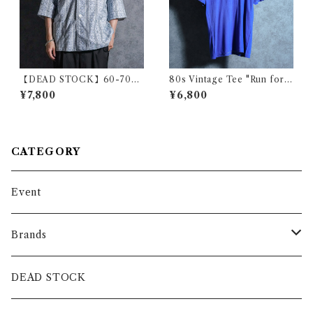
【DEAD STOCK】60-70s
80s Vintage Tee "Run forth
Polish Army Stripe Open-c
e arts." ヴィンテージ Tシャツ
¥7,800
¥6,800
ollar Shirts Blue ポーランド
チャリティー アート 105
軍 ストライプ オープンカラー
シャツ ブルー系
CATEGORY
Event
Brands
intch.
DEAD STOCK