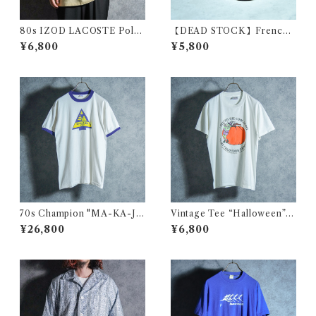
80s IZOD LACOSTE Polo
【DEAD STOCK】French
Shirts Pale Yellow Made in
Navy Cap フランス 海軍 キャ
¥6,800
¥5,800
USA アイゾッド ラコステ ポ
ップ ジェットキャップ
ロシャツ ペールイエロー アメ
リカ製
70s Champion "MA-KA-JA
Vintage Tee “Halloween” O
-WAN" Vintage Tee USA製
nietaヴィンテージ Tシャツ ハ
¥26,800
¥6,800
ヴィンテージ Tシャツ チャン
ロウィン オニータ 115
ピオン バータグ 113