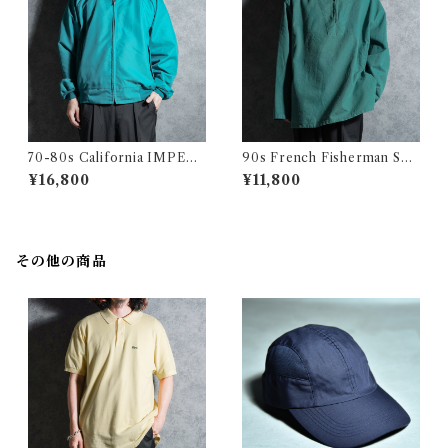
70-80s California IMPERI
90s French Fisherman Sm
AL Harrington jacket Made
ock Shirts Green フレンチ
¥16,800
¥11,800
in USA Swing Top Turquoi
フィッシャーマン スモック グ
se カリフォルニア インペリア
リーン
ル ハリントンジャケット スイ
ングトップ アメリカ製 ターコ
イズ
その他の商品