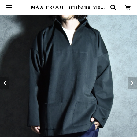
MAX PROOF Brisbane Moss
Mole Skin Smock Shirts Mad
e in UK Black ブリスベンモス モ
ールスキン スモック シャツ イギリ
ス製 ブラック | mark & collars
(マークアンドカラーズ)