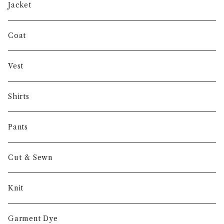
SHUREN
Jacket
INVERTERE
Coat
Gambert
Vest
NORIEI
Shirts
Other
Pants
Cut & Sewn
Knit
Garment Dye