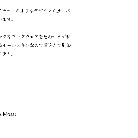
スモックのようなデザインで腰にパ
います。
ックなワークウェアを思わせるデザ
るモールスキンなので着込んで馴染
イテム。
e Moss）