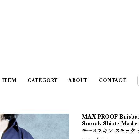
L ITEM
CATEGORY
ABOUT
CONTACT
MAX PROOF Brisban
Smock Shirts Mad
モールスキン スモック 