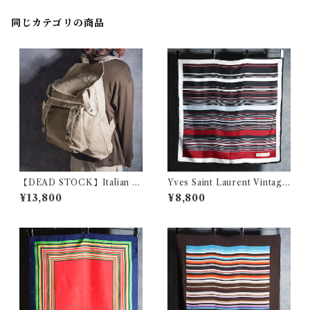
同じカテゴリの商品
【DEAD STOCK】Italian A
Yves Saint Laurent Vintage
rmy Linen Back Pack イタ
Silk Scarf イヴ・サンローラ
¥13,800
¥8,800
リア軍 リネン バックパック リ
ン シルク スカーフ
ュック