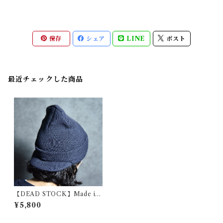
保存
シェア
LINE
ポスト
最近チェックした商品
【DEAD STOCK】Made in
USA Knit Cap NAVY アメリ
¥5,800
カ製 ツバ付き ニット キャップ
ネイビー