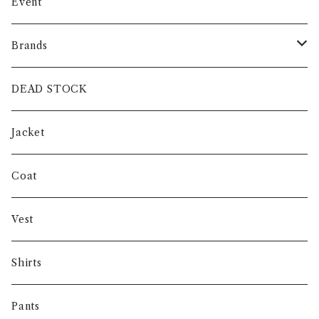
Event
Brands
intch.
DEAD STOCK
SHUREN
Jacket
INVERTERE
Coat
Gambert
Vest
NORIEI
Shirts
Other
Pants