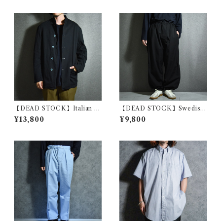
【DEAD STOCK】Italian N
【DEAD STOCK】Swedish
avy Chef Jacket イタリア軍
Army Snow Camouflage P
¥13,800
¥9,800
シェフジャケット コックジャ
ants Black スウェーデン軍 ス
ケット 黒染め
ノーカモ パンツ 黒染め リメイ
ク