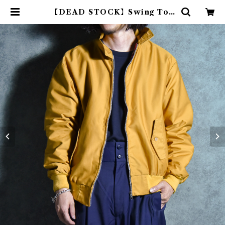
【DEAD STOCK】Swing Top
Made in UK Mustard イギリス
製 スウィングトップ マスタード |
mark & collars (マークアンドカ
ラーズ)