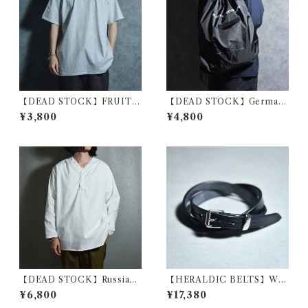
【DEAD STOCK】FRUIT
【DEAD STOCK】German
OF THE LOOM Euro Mod
Army Laundry Bag Remeke
¥3,800
¥4,800
el T Shirt Ash Gray フルー
ドイツ軍 ナップザック ランド
ツオブザルーム ユーロ Tシャ
リーバッグ リメイク
ツ アッシュグレー
【DEAD STOCK】Russian
【HERALDIC BELTS】WE
military sleeping shirts V-
STEND Bridle Leatherヘラ
¥6,800
¥17,380
Henryneck ロシア軍 スリー
ルディックベルト ウエストエ