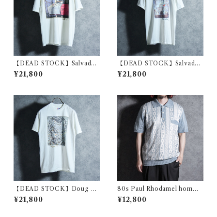
【DEAD STOCK】Salvador
【DEAD STOCK】Salvador
Dali Print T-Shirts “Still Lif
Dali Print T-Shirts “The Di
¥21,800
¥21,800
e – Fast Moving” サバドー
scovery of America by Ch
ル・ダリ プリント Tシャツ
ristopher Columbus” サバ
“素早く動いている静物”
ドール・ダリ プリント Tシャ
ツ コロンブスによるアメリカ
の発見
【DEAD STOCK】Doug Au
80s Paul Rhodamel homme
ld Trick Art Print Tee ダ
s Summer Knit Polo Made i
¥21,800
¥12,800
グ・オールド トリックアート
n France ポール・ロダメネル
プリント Tシャツ ジャックニ
オム サマーニット ポロシャツ