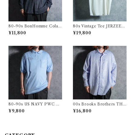
80-90s BonHomme Colar
80s Vintage Tee JERZEES
Yarn Shirts ボンオム カラー
"CHILKOOT CHARLIE'S"
¥11,800
¥19,800
ヤーン カラミ シャツ アメリカ
ヴィンテージ Tシャツ チルク
製
ート ジャージーズボディ・チ
ャリーズ リンガーTシャツ 112
80-90s US NAVY PWC PU
00s Brooks Brothers THO
BLIC WORKS CENTER an
MAS MASON Linen Shirts
¥9,800
¥16,800
vil Polo Shirts アメリカ 海軍
ブルックスブラザーズ トーマ
ポロシャツ サックス アメリカ
スメイソン リネン シャツ
製