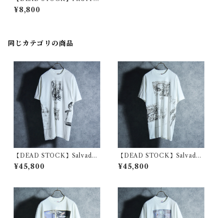
OF THE LOOM Euro Mod
¥8,800
el Sweat Purple フルーツオ
ブザルーム ユーロ スウェット
パープル
同じカテゴリの商品
【DEAD STOCK】Salvador
【DEAD STOCK】Salvador
Dali Malti Print T-Shirts サ
Dali Malti Print T-Shirts サ
¥45,800
¥45,800
ルバドール・ダリ マルチプリ
ルバドール・ダリ マルチプリ
ント Tシャツ 01
ント Tシャツ 02