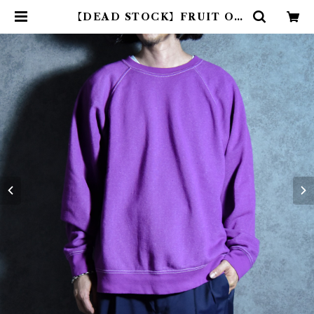
【DEAD STOCK】FRUIT OF
THE LOOM Euro Model Swe
at Purple フルーツオブザルーム
ユーロ スウェット パープル | mar
k & collars (マークアンドカラー
ズ)