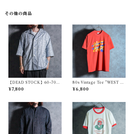
コルソン
フランス製
その他の商品
【DEAD STOCK】60-70s
80s Vintage Tee ”WEST M
Polish Army Stripe Open-c
EADE" ヴィンテージ Tシャツ
¥7,800
¥6,800
ollar Shirts Blue ポーランド
101
軍 ストライプ オープンカラー
シャツ ブルー系