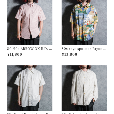
80-90s ARROW OX B.D. S
80s reyn spooner Rayon Al
hirts アロー オックスフォー
oha Shirts レインスプーナー
¥11,800
¥13,800
ド 半袖 ボタンダウン シャツ
レーヨン アロハシャツ
アメリカ製