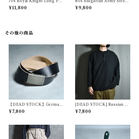
70s Royal Knight Long Poi
80s Bulgarian Army Sleepi
nt Collar Shirts ロイヤルナ
ng Shirts Coverall ブルガリ
¥11,800
¥9,800
イト ロングポイント 半袖 シャ
ア軍 スリーピング シャツ カバ
ツ アメリカ製
ーオール
その他の商品
【DEAD STOCK】German
[DEAD STOCK] Russian Mi
Army Leather Belt Black ド
litary Sleeping Shirts Henr
¥7,800
¥7,800
イツ軍 レザー ベルト ブラック
yneck ロシア軍 スリーピング
シャツヘンリーネック 黒染め