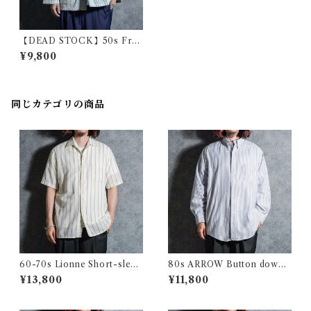
【DEAD STOCK】50s Fren
ch Army Sleeping Shirt Blu
¥9,800
e フランス軍 スリーピング シ
ャツ ブルー
同じカテゴリの商品
60-70s Lionne Short-sleev
80s ARROW Button down
e Stripe Shirts フランス製 半
Oxford Shirts アロー ボタン
¥13,800
¥11,800
袖 ストライプ シャツ
ダウン オックスフォード シャ
ツ