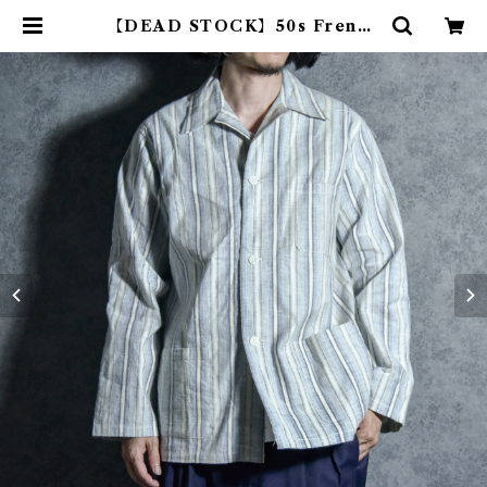
【DEAD STOCK】50s French
Army Sleeping Shirt Blue フ
ランス軍 スリーピング シャツ ブル
ー | mark & collars (マークアン
ドカラーズ)