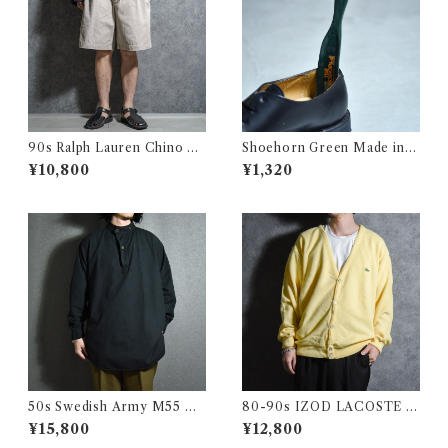
90s Ralph Lauren Chino T
Shoehorn Green Made in U
YLER SHORT Pants ラルフ
SA シューホーン グリーン
¥10,800
¥1,320
ローレン チノ ショートパンツ
ラルフ 215
50s Swedish Army M55 Pu
80-90s IZOD LACOSTE V
ll Over Shirts スウェーデン
Cardigan Vintage Knit アイ
¥15,800
¥12,800
軍 プルオーバーシャツ グラン
ゾッド ラコステ カーディガン