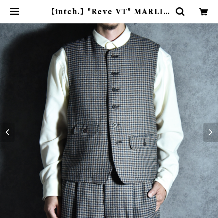
【intch.】"Reve VT" MARLIN
G & EVANS Wool Vest Brow
n Gun Club インチ "リーヴァ ブ
イティー" マーリング&エヴァンス
ウール ベスト ブラウンガンクラブ |
mark & collars (マークアンドカ
ラーズ)