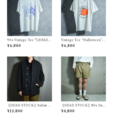
90s Vintage Tee "LEUKEM
Vintage Tee “Halloween” O
IA" SCREEN STARS ヴィン
nietaヴィンテージ Tシャツ ハ
¥6,800
¥6,800
テージ Tシャツ スクリーンス
ロウィン オニータ 115
ターズ 108
【DEAD STOCK】Italian N
【DEAD STOCK】80s Itali
avy Chef Jacket イタリア軍
an Army Short Pants イタリ
¥13,800
¥4,800
シェフジャケット コックジャ
ア軍 ショートパンツ ツータッ