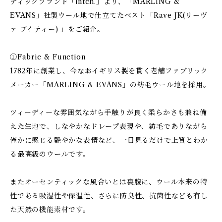
ティックブランド「intch.」より、「MARLING &
EVANS」社製ウール地で仕立てたベスト「Rave JK(リーヴ
ァ ブイティー) 」をご紹介。
①Fabric & Function
1782年に創業し、今なおイギリス製を貫く老舗ファブリック
メーカー「MARLING & EVANS」の紡毛ウール地を採用。
ツィーディーな雰囲気ながら手触りが良く柔らかさも兼ね備
えた生地で、しなやかなドレープ表現や、紡毛でありながら
僅かに感じる艶やかな表情など、一目見るだけで上質とわか
る最高級のウールです。
またオーセンティックな風合いとは裏腹に、ウール本来の特
性である吸湿性や保温性、さらに防臭性、抗菌性なども有し
た天然の機能素材です。