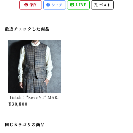
保存
シェア
LINE
ポスト
最近チェックした商品
【intch.】"Reve VT" MARL
ING & EVANS Wool Vest B
¥30,800
rown Gun Club インチ "リー
ヴァ ブイティー" マーリング&
エヴァンス ウール ベスト ブラ
ウンガンクラブ
同じカテゴリの商品