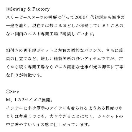
③Sewing & Factory
スリーピーススーツの需要に伴って2000年代初頭から減少の
一途を辿り、現在では数えるほどしか稼働しているところの
ない国内のベスト専業工場で縫製しています。
釦付きの両玉縁ポケットと左右の微妙なバランス、さらに総
裏の仕立てなど、難しい縫製箇所の多いアイテムですが、古
くから続く専業工場ならではの繊細な仕事が光る非常に丁寧
な作りが特徴です。
④Size
M、Lの2サイズで展開。
インナーに多少厚手のアイテムも着られるようある程度のゆ
とりは考慮しつつも、大きすぎることはなく、ジャケットの
中に着やすいサイズ感に仕上がっています。