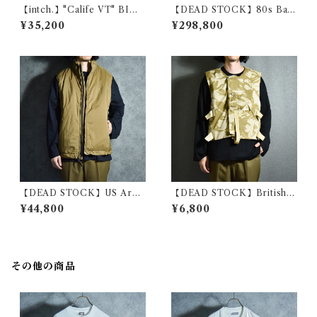
【intch.】"Calife VT" BINC
【DEAD STOCK】80s Bar
HOTAN Linen Cotton Rami
bour SOLWAY ZIPPER Full
¥35,200
¥298,800
e Vest インチ "カリフブイテ
Set バブアー ソルウェイジッ
ィー" 備長炭染め リネン コッ
パー フルセット 2ワラント
トン ラミー ベスト
【DEAD STOCK】US Arm
【DEAD STOCK】British A
y PCU L7 HIGHLOFT PRI
rmy Camouflage Tactical V
¥44,800
¥6,800
MALOFT VEST BEYOND
est イギリス軍 デザートカモ
社製 アメリカ軍 レベル7 ベス
タクティカル ベスト
ト プリマロフト ベストビヨン
ド
その他の商品