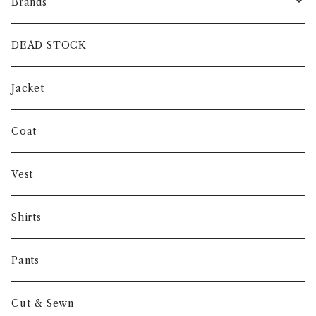
Brands
intch.
DEAD STOCK
SHUREN
Jacket
INVERTERE
Coat
Gambert
Vest
NORIEI
Shirts
Other
Pants
Cut & Sewn