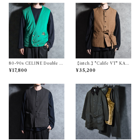
80-90s CELINE Double B
【intch.】"Calife VT" KAKI
reasted Embroidery Knit V
SHIBU Linen Cotton Rami
¥17,800
¥35,200
est セリーヌ ダブル ブレステ
e Vest インチ "カリフブイテ
ッド エンブロイダリー ニット
ィー" 柿渋染め リネン コット
ベスト
ン ラミー ベスト