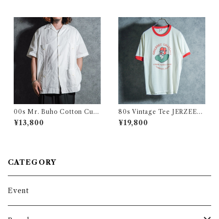
ケット 黒染め
ク
00s Mr. Buho Cotton Cuba
80s Vintage Tee JERZEES
Shirts.ミスターブーホー コッ
"CHILKOOT CHARLIE'S"
¥13,800
¥19,800
トン キューバシャツ メキシコ
ヴィンテージ Tシャツ チルク
製
ート ジャージーズボディ・チ
ャリーズ リンガーTシャツ 112
CATEGORY
Event