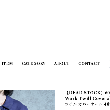
L ITEM
CATEGORY
ABOUT
CONTACT
【DEAD STOCK】60-7
Work Twill Cove
ツイル カバーオール 4