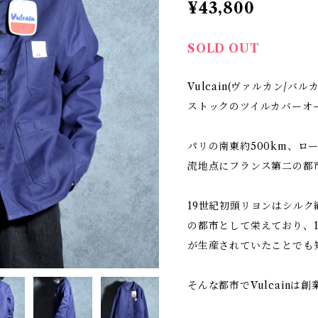
¥43,800
SOLD OUT
Vulcain(ヴァルカン/バル
ストックのツイルカバーオ
パリの南東約500km、ロ
流地点にフランス第二の都
19世紀初頭リヨンはシル
の都市として栄えており、1
が生産されていたことでも
そんな都市でVulcainは