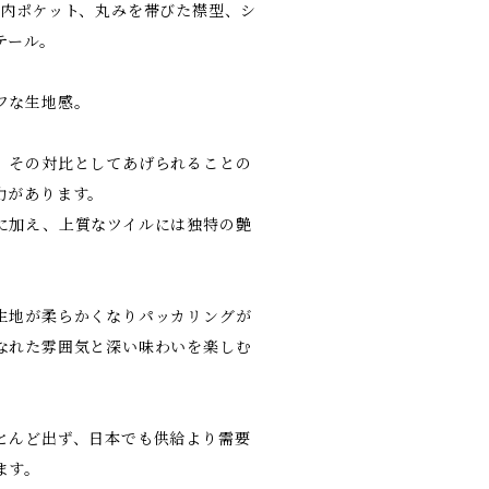
の内ポケット、丸みを帯びた襟型、シ
テール。
フな生地感。
、その対比としてあげられることの
力があります。
に加え、上質なツイルには独特の艶
生地が柔らかくなりパッカリングが
なれた雰囲気と深い味わいを楽しむ
とんど出ず、日本でも供給より需要
ます。