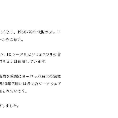
カン)より、1960-70年代製のデッド
ールをご紹介。
ーヌ川とソーヌ川という2つの川の合
市リヨンは位置しています。
ク織物を筆頭にヨーロッパ最大の繊維
950年代頃には多くのワークウェア
知られています。
創業しました。