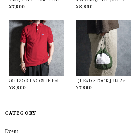
OF THE LOOMヴィンテー
P COOL SPOT" ヴィンテー
¥7,800
¥8,800
ジ Tシャツ フルーツオブザル
ジ Tシャツ クールスポット
ーム トラック 116
70s IZOD LACOSTE Polo
【DEAD STOCK】US Arm
Shirts Red Made in USA ア
y Personal Effects Bag ア
¥8,800
¥7,800
イゾッド ラコステ ポロシャツ
メリカ軍 パーソナルエフェク
レッド アメリカ製
ツバッグ 巾着
CATEGORY
Event