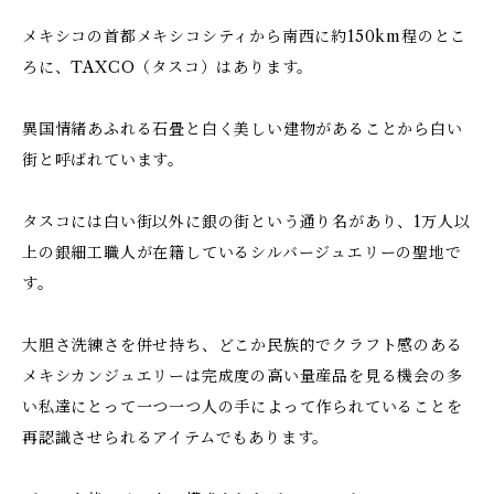
メキシコの首都メキシコシティから南西に約150km程のとこ
ろに、TAXCO（タスコ）はあります。
異国情緒あふれる石畳と白く美しい建物があることから白い
街と呼ばれています。
タスコには白い街以外に銀の街という通り名があり、1万人以
上の銀細工職人が在籍しているシルバージュエリーの聖地で
す。
大胆さ洗練さを併せ持ち、どこか民族的でクラフト感のある
メキシカンジュエリーは完成度の高い量産品を見る機会の多
い私達にとって一つ一つ人の手によって作られていることを
再認識させられるアイテムでもあります。