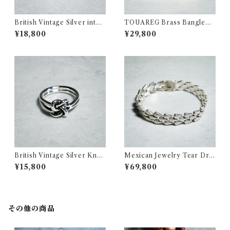
British Vintage Silver interl
TOUAREG Brass Bangleト
ock Ring イギリス ヴィンテ
ゥアレグ ブラス バングル 真鍮
¥18,800
¥29,800
ージ シルバー インターロック
154
リング 357
British Vintage Silver Knot
Mexican Jewelry Tear Dro
Motif Ring イギリス ヴィン
p Bracelet メキシカンジュエ
¥15,800
¥69,800
テージ シルバー ノット モチー
リー ティアドロップ ブレスレ
フ リング 359
ット 318
その他の商品