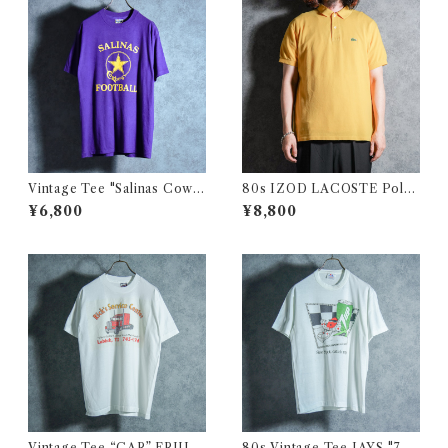
Vintage Tee "Salinas Cowb
80s IZOD LACOSTE Polo
oys" Hanes ヴィンテージ T
Shirts Yellow Made in USA
¥6,800
¥8,800
シャツ ヘインズ 104
アイゾッド ラコステ ポロシャ
ツ イエロー アメリカ製
Vintage Tee “CAR” FRUIT
80s Vintage Tee JAYS "7U