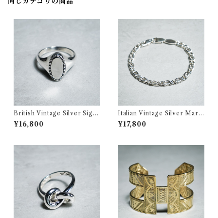
同じカテゴリの商品
British Vintage Silver Sign
Italian Vintage Silver Marin
et Ring イギリス ヴィンテー
a Chain Bracelet イタリア
¥16,800
¥17,800
ジ シルバー シグネット リング
ヴィンテージ シルバー マリー
354
ナ チェーン ブレスレット 350