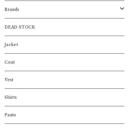
Brands
intch.
DEAD STOCK
SHUREN
Jacket
INVERTERE
Coat
Gambert
Vest
NORIEI
Shirts
Other
Pants