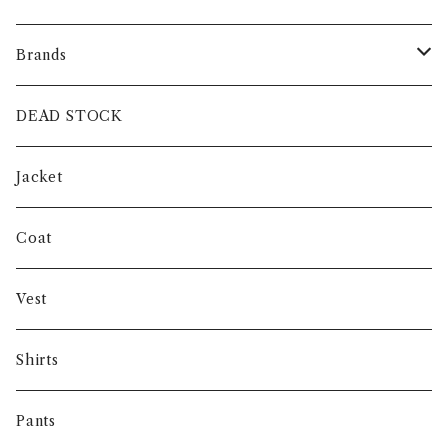
Brands
intch.
DEAD STOCK
SHUREN
Jacket
INVERTERE
Coat
Gambert
Vest
NORIEI
Shirts
Other
Pants