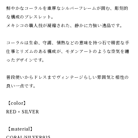
鮮やかなコーラルを重厚なシルバーフレームが囲む、彫刻的
な構成のブレスレット。
メキシコの職人技が凝縮された、静かに力強い逸品です。
コーラルは生命、守護、情熱などの意味を持つ石で精密な手
仕事とリズムのある構成が、モダンアートのような空気を纏
ったデザインです。
普段使いからドレスまでヴィンテージらしい雰囲気と相性の
良い一点です。
【color】
RED × SILVER
【material】
CORAL/SILVER925