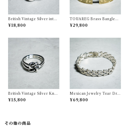
British Vintage Silver interl
TOUAREG Brass Bangleト
ock Ring イギリス ヴィンテ
ゥアレグ ブラス バングル 真鍮
¥18,800
¥29,800
ージ シルバー インターロック
154
リング 357
British Vintage Silver Knot
Mexican Jewelry Tear Dro
Motif Ring イギリス ヴィン
p Bracelet メキシカンジュエ
¥15,800
¥69,800
テージ シルバー ノット モチー
リー ティアドロップ ブレスレ
フ リング 359
ット 318
その他の商品