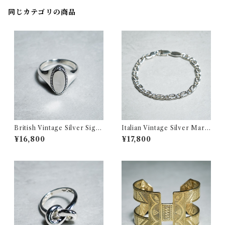
同じカテゴリの商品
British Vintage Silver Sign
Italian Vintage Silver Marin
et Ring イギリス ヴィンテー
a Chain Bracelet イタリア
¥16,800
¥17,800
ジ シルバー シグネット リング
ヴィンテージ シルバー マリー
354
ナ チェーン ブレスレット 350