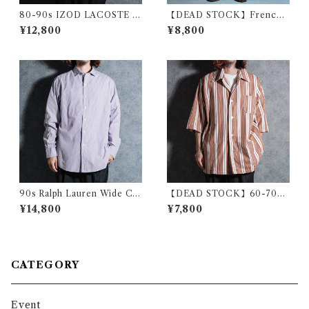
80-90s IZOD LACOSTE V
【DEAD STOCK】French
Cardigan Vintage Knit アイ
Army Short Pants フランス
¥12,800
¥8,800
ゾッド ラコステ カーディガン
軍 ショートパンツ
ヴィンテージ ニット アメリカ
製
90s Ralph Lauren Wide Col
【DEAD STOCK】60-70s
lar Stripe Shirts Purple ラ
Polish Army Stripe Open-c
¥14,800
¥7,800
ルフローレン ワイドカラー ス
ollar Shirts Brown ポーラン
トライプ シャツ パープル
ド軍 ストライプ オープンカラ
ー シャツ ブラウン系
CATEGORY
Event