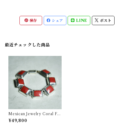
保存
シェア
LINE
ポスト
最近チェックした商品
Mexican Jewelry Coral Fra
me Silver Chain Bracelet メ
¥49,800
キシカンジュエリー コーラル
フレーム シルバー チェーン ブ
レスレット 107