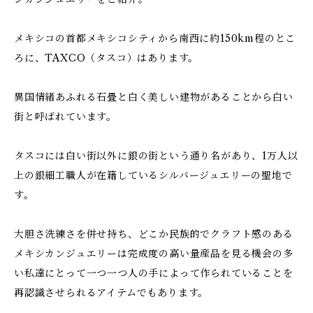
メキシコの首都メキシコシティから南西に約150km程のとこ
ろに、TAXCO（タスコ）はあります。
異国情緒あふれる石畳と白く美しい建物があることから白い
街と呼ばれています。
タスコには白い街以外に銀の街という通り名があり、1万人以
上の銀細工職人が在籍しているシルバージュエリーの聖地で
す。
大胆さ洗練さを併せ持ち、どこか民族的でクラフト感のある
メキシカンジュエリーは完成度の高い量産品を見る機会の多
い私達にとって一つ一つ人の手によって作られていることを
再認識させられるアイテムでもあります。