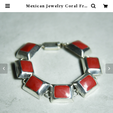
Mexican Jewelry Coral Fra
me Silver Chain Bracelet メ
キシカンジュエリー コーラルフレー
ム シルバー チェーン ブレスレット
107 | mark & collars (マークア
ンドカラーズ)