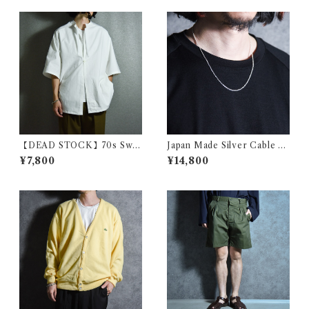
【DEAD STOCK】70s Swe
Japan Made Silver Cable C
dish Army Hospital Shirts
hain Nacklace シルバー ケー
¥7,800
¥14,800
スウェーデン軍 ホスピタル シ
ブル チェーン ネックレス 日本
ャツ
製 925