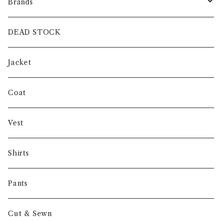
Brands
intch.
DEAD STOCK
SHUREN
Jacket
INVERTERE
Coat
Gambert
Vest
NORIEI
Shirts
Other
Pants
Cut & Sewn