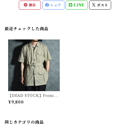
保存
シェア
LINE
ポスト
最近チェックした商品
【DEAD STOCK】French
Army Safari Jacket Short-s
¥9,800
leeve フランス軍 サファリ ジ
ャケット 半袖
同じカテゴリの商品