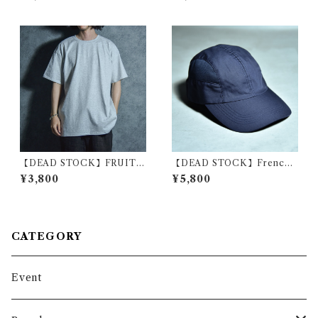
イタリア軍 コットン ショルダ
T-shirts ロシア軍 ボーダー
ー バッグ 黒染め
ロンT グリーン
【DEAD STOCK】FRUIT
【DEAD STOCK】French
OF THE LOOM Euro Mod
Navy Cap フランス 海軍 キャ
¥3,800
¥5,800
el T Shirt Ash Gray フルー
ップ ジェットキャップ
ツオブザルーム ユーロ Tシャ
ツ アッシュグレー
CATEGORY
Event