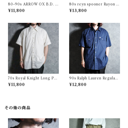
80-90s ARROW OX B.D. S
80s reyn spooner Rayon Al
hirts アロー オックスフォー
oha Shirts レインスプーナー
¥11,800
¥13,800
ド 半袖 ボタンダウン シャツ
レーヨン アロハシャツ
アメリカ製
70s Royal Knight Long Poi
90s Ralph Lauren Regular
nt Collar Shirts ロイヤルナ
Doubole Flap Pocket Type
¥11,800
¥12,800
イト ロングポイント 半袖 シャ
writer Work Shirts ラルフロ
ツ アメリカ製
ーレン ダブル フラップ ポケッ
ト タイプライター シャツ
その他の商品