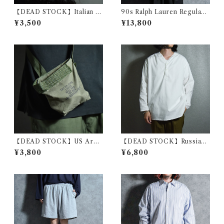
【DEAD STOCK】Italian N
90s Ralph Lauren Regular
avy Wool Knit Cap イタリア
Collar Stripe Dress Shirts
¥3,500
¥13,800
軍 ウール ニット ワッチキャッ
Pink ラルフローレン レギュラ
プ
ー カラー ストライプ ドレス
シャツ ピンク
【DEAD STOCK】US Arm
【DEAD STOCK】Russian
y Cotton Mini Shoulder Ba
military sleeping shirts V-
¥3,800
¥6,800
g アメリカ軍 コットン ミニ シ
Henryneck ロシア軍 スリー
ョルダー バッグ
ピングシャツ Vヘンリーネッ
ク