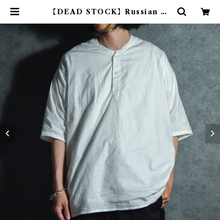
【DEAD STOCK】Russian Ar
my Short-sleeve V-henry Sle
eping Shirts ロシア軍 半袖 Vヘ
ンリー スリーピング シャツ リメイ
ク | mark & collars (マークアン
ドカラーズ)