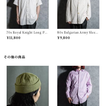
70s Royal Knight Long Poi
80s Bulgarian Army Sleepi
nt Collar Shirts ロイヤルナ
ng Shirts Coverall ブルガリ
¥11,800
¥9,800
イト ロングポイント 半袖 シャ
ア軍 スリーピング シャツ カバ
ツ アメリカ製
ーオール
その他の商品