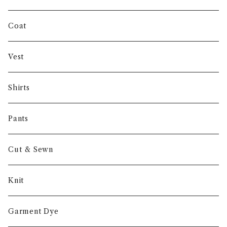
INVERTERE
Coat
Gambert
Vest
NORIEI
Shirts
Other
Pants
Cut & Sewn
Knit
Garment Dye