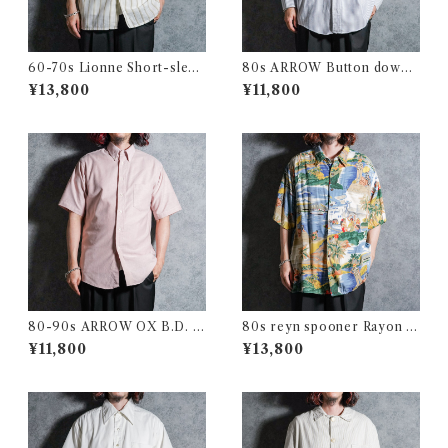
60-70s Lionne Short-sleev
80s ARROW Button down
e Stripe Shirts フランス製 半
Oxford Shirts アロー ボタン
¥13,800
¥11,800
袖 ストライプ シャツ
ダウン オックスフォード シャ
ツ
80-90s ARROW OX B.D. S
80s reyn spooner Rayon Al
hirts アロー オックスフォー
oha Shirts レインスプーナー
¥11,800
¥13,800
ド 半袖 ボタンダウン シャツ
レーヨン アロハシャツ
アメリカ製