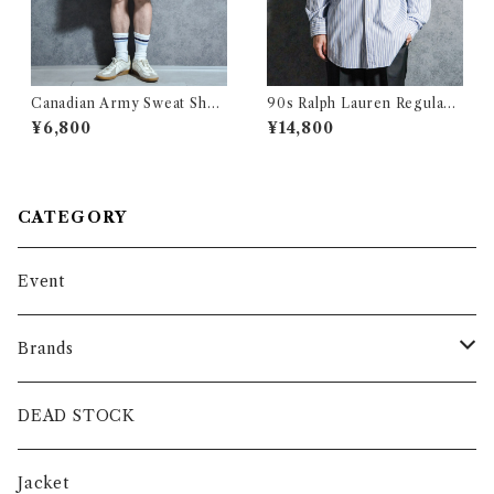
Canadian Army Sweat Shor
90s Ralph Lauren Regular
t-Pants カナダ軍 スウェット
Collar Stripe Shirts CURH
¥6,800
¥14,800
ショーツ
AM ラルフローレン レギュラ
ーカラー ストライプ シャツ
CATEGORY
Event
Brands
intch.
DEAD STOCK
SHUREN
Jacket