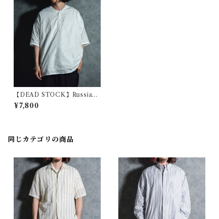
【DEAD STOCK】Russian
Army Short-sleeve V-henr
¥7,800
y Sleeping Shirts ロシア軍
半袖 Vヘンリー スリーピング
シャツ リメイク
同じカテゴリの商品