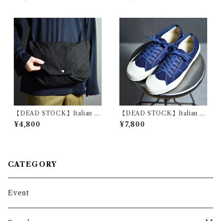
LOOM ヴィンテージ Tシャツ
軍 ショートパンツ
フルーツオブザルーム 107
【DEAD STOCK】Italian A
【DEAD STOCK】Italian N
rmy Cotton Shoulder Bag
avy Sailor Shoes イタリア軍
¥4,800
¥7,800
イタリア軍 コットン ショルダ
セーラーシューズ
ー バッグ 黒染め
CATEGORY
Event