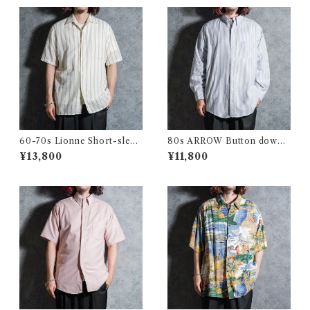
60-70s Lionne Short-sleev
80s ARROW Button down
e Stripe Shirts フランス製 半
Oxford Shirts アロー ボタン
¥13,800
¥11,800
袖 ストライプ シャツ
ダウン オックスフォード シャ
ツ