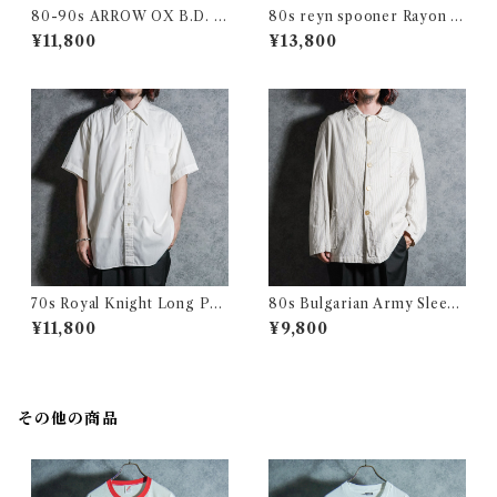
80-90s ARROW OX B.D. S
80s reyn spooner Rayon Al
hirts アロー オックスフォー
oha Shirts レインスプーナー
¥11,800
¥13,800
ド 半袖 ボタンダウン シャツ
レーヨン アロハシャツ
アメリカ製
70s Royal Knight Long Poi
80s Bulgarian Army Sleepi
nt Collar Shirts ロイヤルナ
ng Shirts Coverall ブルガリ
¥11,800
¥9,800
イト ロングポイント 半袖 シャ
ア軍 スリーピング シャツ カバ
ツ アメリカ製
ーオール
その他の商品