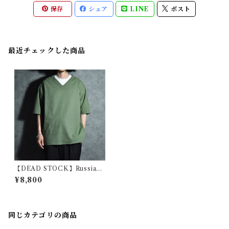
保存
シェア
LINE
ポスト
最近チェックした商品
【DEAD STOCK】Russian
Army Short-sleeve V-neck
¥8,800
Sleeping Shirts ロシア軍 半
袖 Vネック スリーピング シャ
ツ リメイク
同じカテゴリの商品