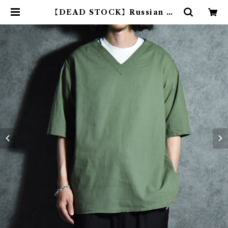
【DEAD STOCK】Russian Ar
my Short-sleeve V-neck Slee
ping Shirts ロシア軍 半袖 Vネッ
ク スリーピング シャツ リメイク |
mark & collars (マークアンドカ
ラーズ)