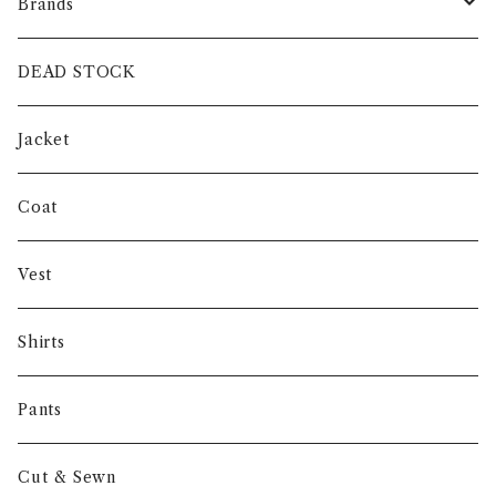
Brands
intch.
DEAD STOCK
SHUREN
Jacket
INVERTERE
Coat
Gambert
Vest
NORIEI
Shirts
Other
Pants
Cut & Sewn