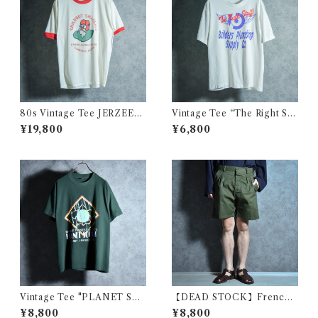
80s Vintage Tee JERZEES
Vintage Tee “The Right Stu
"CHILKOOT CHARLIE'S"
ff” SCREEN STAR ヴィンテ
¥19,800
¥6,800
ヴィンテージ Tシャツ チルク
ージ 企業 Tシャツ 114
ート ジャージーズボディ・チ
ャリーズ リンガーTシャツ 112
Vintage Tee "PLANET SC
【DEAD STOCK】French
OUTING" FRUIT OF THE
Army Short Pants フランス
¥8,800
¥8,800