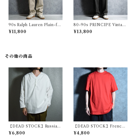
90s Ralph Lauren Plain-fro
80-90s PRINCIPE Vintage
nt Chino Trousers PROSP
Slacks Wool Trousers Mad
¥11,800
¥13,800
ECT PANTS Beige ラルフロ
e in Italy プリンシペ ヴィン
ーレン プレーン フロント チノ
テージ ヴィンテージ スラック
トラウザース ノータック プロ
ス ウール トラウザー イタリア
スペクトパンツ ベージュ
製 100
その他の商品
【DEAD STOCK】Russian
【DEAD STOCK】French
military sleeping shirts V-
Military School Crew-Nec
¥6,800
¥4,800
Henryneck ロシア軍 スリー
k T-Shirts フランス軍 士官学