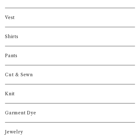
Gambert
Vest
NORIEI
Shirts
Other
Pants
Cut & Sewn
Knit
Garment Dye
Jewelry