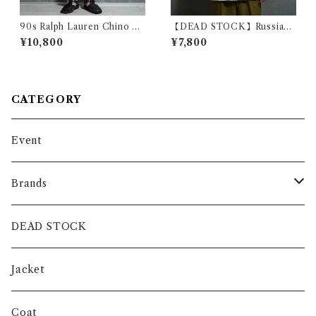
90s Ralph Lauren Chino T
【DEAD STOCK】Russian
YLER SHORT Pants ラルフ
Army Border Long Sleeve
¥10,800
¥7,800
ローレン チノ ショートパンツ
T-shirts ロシア軍 ボーダー
214
ロンT グリーン
CATEGORY
Event
Brands
intch.
DEAD STOCK
SHUREN
Jacket
INVERTERE
Coat