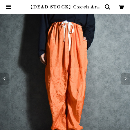
【DEAD STOCK】Czech Arm
y Snow Camouflage Pants O
range チェコ軍 スノーカモ パンツ
オレンジ染め | mark & collars
(マークアンドカラーズ)