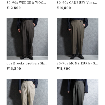
80-90s WEDGE & WOOD
80-90s CADBURY Vintage
Vintage Slacks Wool Trous
Slacks Wool Trousers Mad
¥12,800
¥14,800
ers Made in USA ウェッジ&
e in USA キャドバリー ヴィ
ウッド ヴィンテージ スラック
ンテージ スラックス ウール ト
ス ウール トラウザー アメリカ
ラウザー アメリカ製 104
製 103
00s Brooks Brothers Slack
80-90s MONSIEUR by GI
s Wool Trousers Houndsto
VENCHY Vintage Slacks W
¥13,800
¥11,800
oth ブルックス・ブラザーズ
ool Trousers Made in USA
スラックス ウール トラウザー
クレージュ オム ヴィンテージ
千鳥
スラックス ウール トラウザー
アメリカ製