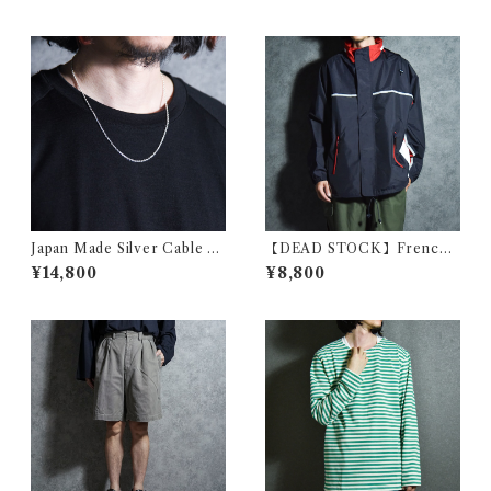
ピングシャツ Vヘンリーネッ
校 クルーネック Tシャツ
ク
Japan Made Silver Cable C
【DEAD STOCK】French
hain Nacklace シルバー ケー
Military Shcool Marin Park
¥14,800
¥8,800
ブル チェーン ネックレス 日本
a フランス軍 士官学校 マリン
製 925
パーカー