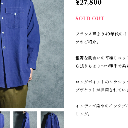
¥27,800
SOLD OUT
フランス軍より40年代の
ツのご紹介。
粗野な風合いの平織りコッ
ら張りもありつつ薄手で柔
ロングポイントのクラシッ
プポケットが採用されてい
インディゴ染めのインクブ
リング。