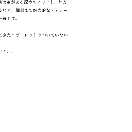
前後差がある深めのスリット、片方
るなど、細部まで魅力的なディテー
一着です。
てきたエポーレットのついていない
ださい。