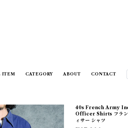
L ITEM
CATEGORY
ABOUT
CONTACT
40s French Army In
Officer Shirts 
ィサー シャツ