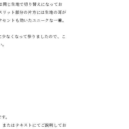
袖は同じ生地で切り替えになってお
にスリット部分の片方には生地の耳が
クセントも効いたユニークな一着。
に少なくなって参りましたので、こ
い。
です。
、またはテキストにてご説明してお