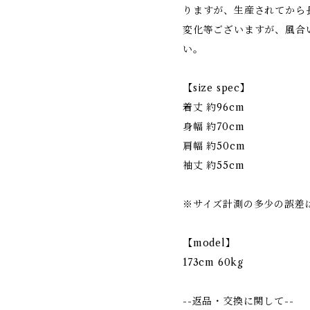
りますが、生産されてから
変化等ございますが、風合
い。
【size spec】
着丈 約96cm
身幅 約70cm
肩幅 約50cm
袖丈 約55cm
※サイズ計測の多少の誤差
【model】
173cm 60kg
--返品・交換に関して--