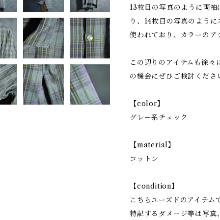
13枚目の写真のように両
り、14枚目の写真のよう
使われており、カラーのア
この辺りのアイテムも徐々
の機会にぜひご検討くださ
【color】
グレー系チェック
【material】
コットン
【condition】
こちらユーズドのアイテム
特記するダメージ等は写真